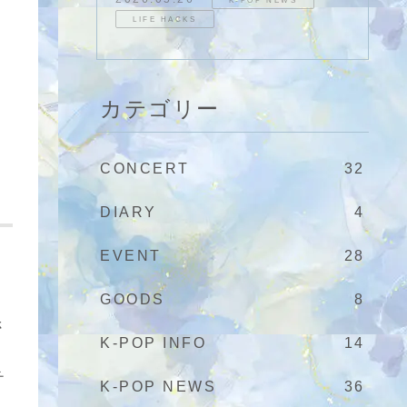
LIFE HACKS
カテゴリー
CONCERT
32
DIARY
4
EVENT
28
GOODS
8
さ
K-POP INFO
14
チ
K-POP NEWS
36