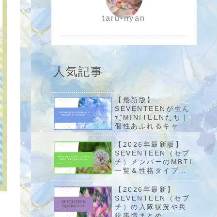
taru-nyan
人気記事
【最新版】
SEVENTEENが生ん
だMINITEENたち｜
個性あふれるキャラ
たちを紹介！
【2026年最新版】
SEVENTEEN（セブ
チ）メンバーのMBTI
一覧＆性格タイプま
とめ
【2026年最新】
SEVENTEEN（セブ
チ）の入隊状況や兵
役事情まとめ