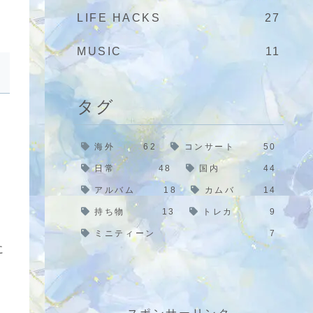
LIFE HACKS
27
MUSIC
11
タグ
海外
62
コンサート
50
日常
48
国内
44
アルバム
18
カムバ
14
持ち物
13
トレカ
9
ミニティーン
7
に