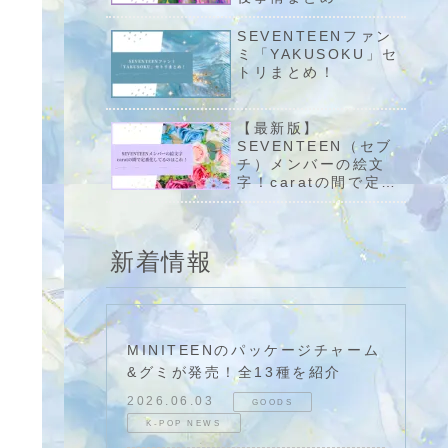
SEVENTEENファン
ミ「YAKUSOKU」セ
！
トリまとめ！
【最新版】
SEVENTEEN（セブ
チ）メンバーの絵文
字！caratの間で定番
化してるのはこれ！
新着情報
MINITEENのパッケージチャーム
&グミが発売！全13種を紹介
2026.06.03
GOODS
K-POP NEWS