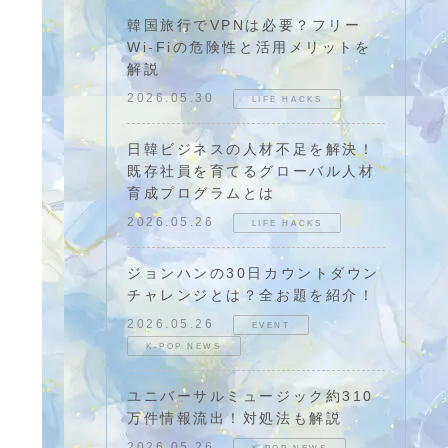
韓国旅行でVPNは必要？フリー
Wi-Fiの危険性と活用メリットを
解説
2026.05.30
LIFE HACKS
日韓ビジネスの人材不足を解決！
既存社員を育てるグローバル人材
育成プログラムとは
2026.05.26
LIFE HACKS
ジョンハンの30日カウントダウン
チャレンジとは？全お題を紹介！
2026.05.26
EVENT
K-POP NEWS
ユニバーサルミュージック約310
万件情報流出！対処法も解説
2026.05.26
K-POP NEWS