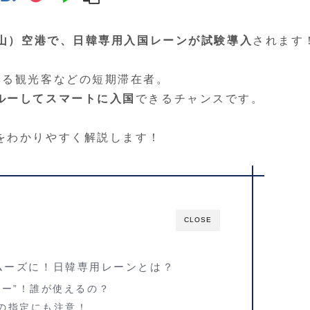
山）空港で、日韓専用入国レーンが試験導入
されます
ある観光客などの短期滞在者。
ルーしてスマートに入国
できるチャンスです。
をわかりやすく解説します！
CLOSE
ムーズに！日韓専用レーンとは？
ター”！誰が使えるの？
の指定にも注意！