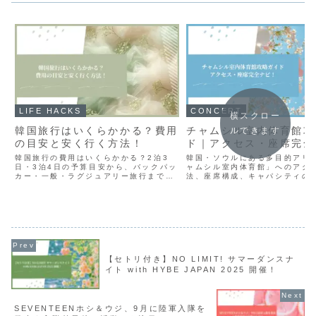
LIFE HACKS
CONCERT
横スクロー
韓国旅行はいくらかかる？費用
チャムシル室内体育館攻
ルできます
の目安と安く行く方法！
ド｜アクセス・座席完全
韓国旅行の費用はいくらかかる？2泊3
韓国・ソウルにある多目的アリ
日・3泊4日の予算目安から、バックパッ
ャムシル室内体育館」へのアク
カー・一般・ラグジュアリー旅行まで徹
法、座席構成、キャパシティの
底解説。航空券やホテルを安く予約する
完全網羅！K-POPコンサート
コツやオフシーズン狙いの節約術も紹
遠征にも役立つ情報を徹底解説
介！
訪れる人でも安心！
【セトリ付き】NO LIMIT! サマーダンスナ
イト with HYBE JAPAN 2025 開催！
SEVENTEENホシ＆ウジ、9月に陸軍入隊を