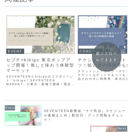
EVENT
CONCERT
横スクロー
セブチ×bibigo 東京ポップア
チケシェアでチケットを
ルできます
ップ開催！推しと味わう体験型
ツ！狙い目の時間帯も解
マーケット
チケットシェアリング（チケシ
チケットをゲットするコツをご
SEVENTEENとbibigoのコラボイベン
品されやすい時間帯・表示の切
ト「bibigo｜SEVENTEEN
方・購入ボタンの注意点など、
MARKET」が東京・新橋で開催！限定特
チケシェアで勝率を上げる方法
典、新商品展示、韓国グルメ体験など推
解説します。
し活に最適な内容を徹底紹介！
SEVENTEEN新番組『ナナ民泊』スケジュー
ル速報まとめ｜配信日・グッズ情報をチェッ
ク！