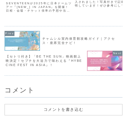
入されました！写真付きで記載
SEVENTEENが2025年に日本ドームツ
明しています！ぜひ参考にして
アー『[NEW_] IN JAPAN』を開催！
い！
日程・会場・チケット倍率の予想や当選
確率を上げるコツを詳しく解説します。
チャムシル室内体育館攻略ガイド｜アクセ
ス・座席完全ナビ！
【セトリ付き】「BE THE SUN」映画館上
映決定！セブチを大迫力で味わえる『HYBE
CINE FEST IN ASIA』！
コメント
コメントを書き込む