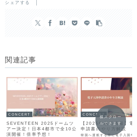
シェアする
関連記事
CONCERT
CONCERT
横スクロー
SEVENTEEN 2025ドームツ
【2025年最新情報】電
ルできます
アー決定！日本4都市で全10公
申請書のやり方解説
演開催！倍率予想！
韓国へ渡航する際に電子入国申